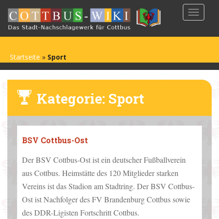
S
TOGGLE
k
i
p
t
Startseite
»
Sport
o
m
a
Kategorie:
Sport
i
n
c
o
BSV Cottbus-Ost
n
t
Der BSV Cottbus-Ost ist ein deutscher Fußballverein
e
aus Cottbus. Heimstätte des 120 Mitglieder starken
n
t
Vereins ist das Stadion am Stadtring. Der BSV Cottbus-
Ost ist Nachfolger des FV Brandenburg Cottbus sowie
des DDR-Ligisten Fortschritt Cottbus.