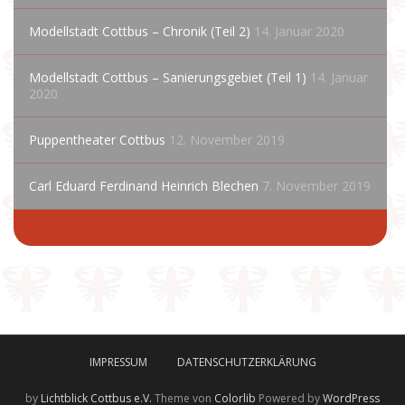
Modellstadt Cottbus – Chronik (Teil 2)
14. Januar 2020
Modellstadt Cottbus – Sanierungsgebiet (Teil 1)
14. Januar
2020
Puppentheater Cottbus
12. November 2019
Carl Eduard Ferdinand Heinrich Blechen
7. November 2019
IMPRESSUM
DATENSCHUTZERKLÄRUNG
by
Lichtblick Cottbus e.V.
Theme von
Colorlib
Powered by
WordPress