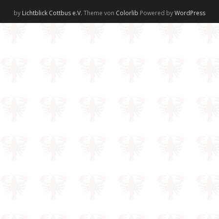
by
Lichtblick Cottbus e.V.
Theme von
Colorlib
Powered by
WordPress