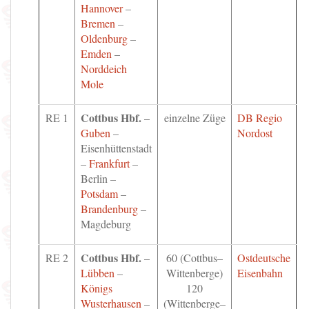
Hannover
–
Bremen
–
Oldenburg
–
Emden
–
Norddeich
Mole
Cottbus Hbf.
RE 1
–
einzelne Züge
DB Regio
Guben
–
Nordost
Eisenhüttenstadt
–
Frankfurt
–
Berlin –
Potsdam
–
Brandenburg
–
Magdeburg
Cottbus Hbf.
RE 2
–
60 (Cottbus–
Ostdeutsche
Lübben
–
Wittenberge)
Eisenbahn
Königs
120
Wusterhausen
–
(Wittenberge–