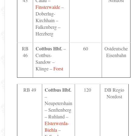
43
Calau –
Nordost
Finsterwalde
–
Doberlug-
Kirchhain –
Falkenberg –
Herzberg
Cottbus Hbf.
RB
–
60
Ostdeutsche
46
Cottbus-
Eisenbahn
Sandow –
Klinge –
Forst
Cottbus Hbf.
RB 49
120
DB Regio
–
Nordost
Neupetershain
– Senftenberg
– Ruhland –
Elsterwerda-
Biehla
–