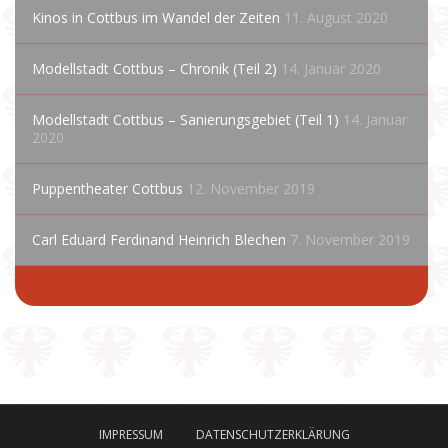
Kinos in Cottbus im Wandel der Zeiten
11. August 2020
Modellstadt Cottbus – Chronik (Teil 2)
14. Januar 2020
Modellstadt Cottbus – Sanierungsgebiet (Teil 1)
14. Januar
2020
Puppentheater Cottbus
12. November 2019
Carl Eduard Ferdinand Heinrich Blechen
7. November 2019
IMPRESSUM
DATENSCHUTZERKLÄRUNG