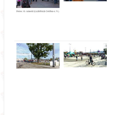
Fotos: O. Arnold (Lichtblick Cottbus e. V.)