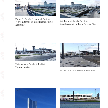
Fotos: O. Arnold (Lichtblick Cottbus e.
Von Bahnhofsbrücke Richtung
V.): von Bahnhofsbrücke Richtung neue
Verkehrsknoten für Bahn, Bus und Taxi
Kreuzung
Unterhalb der Brücke in Richtung
Verkehrsknoten
Ansicht von der Vetschauer Straße aus