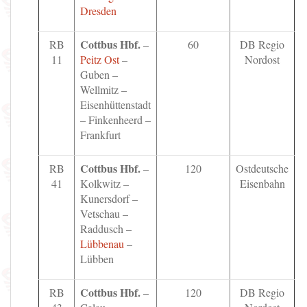
Dresden
Cottbus Hbf.
RB
–
60
DB Regio
11
Peitz Ost
–
Nordost
Guben –
Wellmitz –
Eisenhüttenstadt
– Finkenheerd –
Frankfurt
Cottbus Hbf.
RB
–
120
Ostdeutsche
41
Kolkwitz –
Eisenbahn
Kunersdorf –
Vetschau –
Raddusch –
Lübbenau
–
Lübben
Cottbus Hbf.
RB
–
120
DB Regio